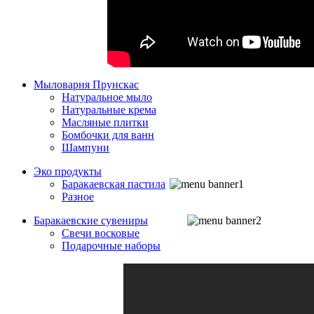
Мыловарня Прунскас
Натуральное мыло
Натуральные крема
Масляные плитки
Бомбочки для ванн
Шампуни
Эко продукты
Баракаевская пастила
Разное
Баракаевские сувениры
Свечи восковые
Подарочные наборы