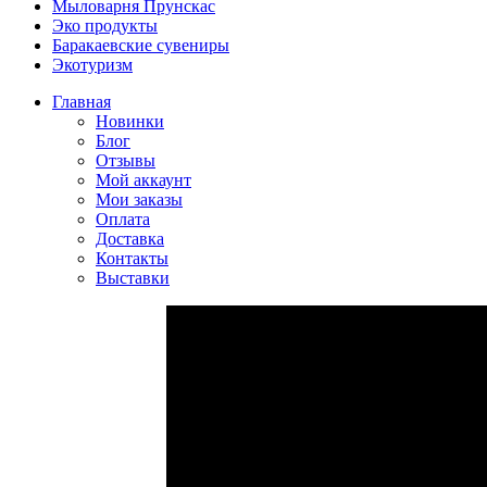
Мыловарня Прунскас
Эко продукты
Баракаевские сувениры
Экотуризм
Главная
Новинки
Блог
Отзывы
Мой аккаунт
Мои заказы
Оплата
Доставка
Контакты
Выставки