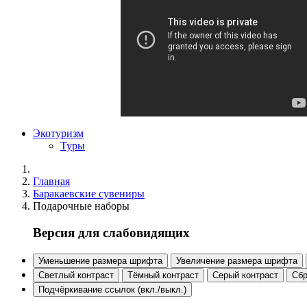
Экотуризм
Туры
Главная
Баракаевские сувениры
Подарочные наборы
Версия для слабовидящих
Уменьшение размера шрифта
Увеличение размера шрифта
Светлый контраст
Тёмный контраст
Серый контраст
Сбр
Подчёркивание ссылок (вкл./выкл.)