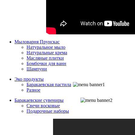
Мыловарня Прунскас
Натуральное мыло
Натуральные крема
Масляные плитки
Бомбочки для ванн
Шампуни
Эко продукты
Баракаевская пастила
Разное
Баракаевские сувениры
Свечи восковые
Подарочные наборы