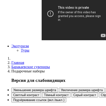
Экотуризм
Туры
Главная
Баракаевские сувениры
Подарочные наборы
Версия для слабовидящих
Уменьшение размера шрифта
Увеличение размера шрифта
Светлый контраст
Тёмный контраст
Серый контраст
Сбр
Подчёркивание ссылок (вкл./выкл.)