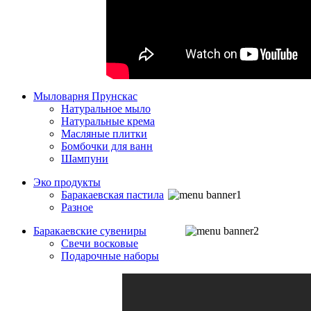
Мыловарня Прунскас
Натуральное мыло
Натуральные крема
Масляные плитки
Бомбочки для ванн
Шампуни
Эко продукты
Баракаевская пастила
Разное
Баракаевские сувениры
Свечи восковые
Подарочные наборы