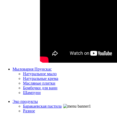
Мыловарня Прунскас
Натуральное мыло
Натуральные крема
Масляные плитки
Бомбочки для ванн
Шампуни
Эко продукты
Баракаевская пастила
Разное