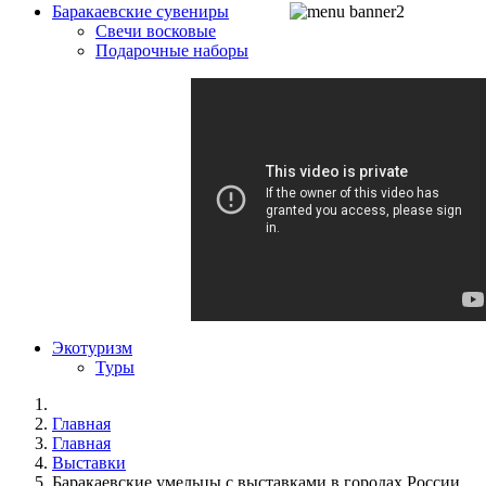
Баракаевские сувениры
Свечи восковые
Подарочные наборы
Экотуризм
Туры
Главная
Главная
Выставки
Баракаевские умельцы с выставками в городах России