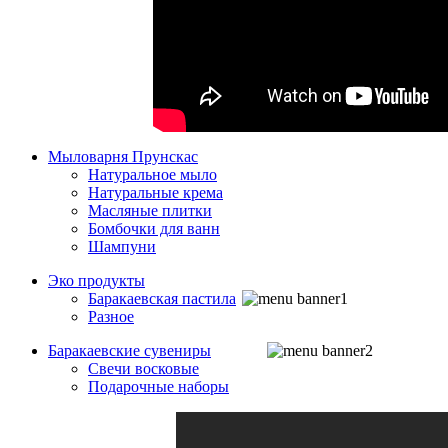
Мыловарня Прунскас
Натуральное мыло
Натуральные крема
Масляные плитки
Бомбочки для ванн
Шампуни
Эко продукты
Баракаевская пастила
Разное
Баракаевские сувениры
Свечи восковые
Подарочные наборы