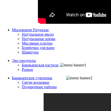
Мыловарня Прунскас
Натуральное мыло
Натуральные крема
Масляные плитки
Бомбочки для ванн
Шампуни
Эко продукты
Баракаевская пастила
Разное
Баракаевские сувениры
Свечи восковые
Подарочные наборы