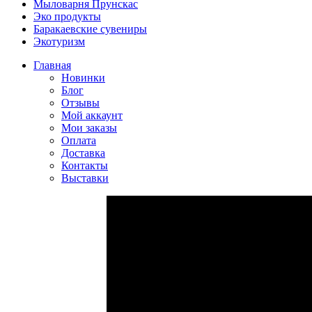
Мыловарня Прунскас
Эко продукты
Баракаевские сувениры
Экотуризм
Главная
Новинки
Блог
Отзывы
Мой аккаунт
Мои заказы
Оплата
Доставка
Контакты
Выставки